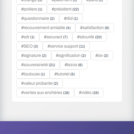
(5)
(1)
(1)
#poitiers
#président
(1)
(22)
#questionnaire
#r&d
(2)
(1)
#recouvrement amiable
#satisfaction
(4)
(6)
#sdr
#securact
#sécurité
(1)
(7)
(20)
#SEO
#service support
(3)
(11)
#signature
#signification
#siv
(2)
(2)
(2)
#souveraineté
#tezos
(21)
(6)
#toulouse
#tutoriel
(1)
(5)
#valeur probante
(2)
#ventes aux enchères
#vidéo
(18)
(19)