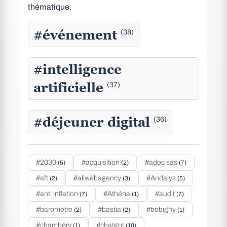
thématique.
#événement
(38)
#intelligence
artificielle
(37)
#déjeuner digital
(36)
#2030
#acquisition
#adec sas
(5)
(2)
(7)
#aft
#allwebagency
#Andalys
(2)
(3)
(5)
#anti inflation
#Athéna
#audit
(7)
(1)
(7)
#baromètre
#bastia
#bobigny
(2)
(2)
(1)
#chambéry
#chatgpt
(1)
(10)