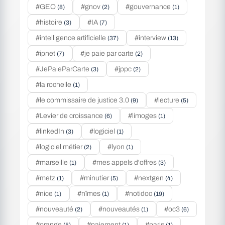
#GEO
#gnov
#gouvernance
(8)
(2)
(1)
#histoire
#IA
(3)
(7)
#intelligence artificielle
#interview
(37)
(13)
#ipnet
#je paie par carte
(7)
(2)
#JePaieParCarte
#jppc
(3)
(2)
#la rochelle
(1)
#le commissaire de justice 3.0
#lecture
(9)
(5)
#Levier de croissance
#limoges
(6)
(1)
#linkedIn
#logiciel
(3)
(1)
#logiciel métier
#lyon
(2)
(1)
#marseille
#mes appels d'offres
(1)
(3)
#metz
#minutier
#nextgen
(1)
(5)
(4)
#nice
#nîmes
#notidoc
(1)
(1)
(19)
#nouveauté
#nouveautés
#oc3
(2)
(1)
(6)
#orange
#paiement
#paris