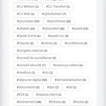
#CJ Métiers
#CJ Transfert
(1)
(1)
#CJ Web
#cjblockchain
(1)
(7)
#cjconstats
#cjencheres
(20)
(19)
#cjfiable
#cjtransfert
#cjweb
(10)
(18)
(23)
#cjweb immo
#cjweb ovv
(4)
(5)
#Claude
#colmar
#conférence
(2)
(1)
(2)
#congrés national
(3)
#conseil de surveillance
(2)
#conseil sécurité
#creancys collect
(7)
(4)
#credicys
#cto
(1)
(1)
#déjeuner digital
#dématérialisation
(36)
(5)
#documents
#dpo
#dsi
(2)
(1)
(1)
#EDI
#espace client
(1)
(1)
#événement
#fichiers
#ficoba
(38)
(2)
(3)