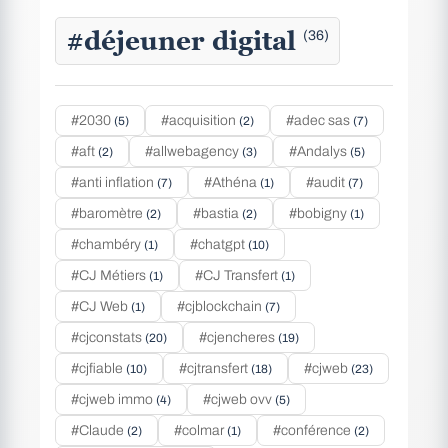
#déjeuner digital
(36)
#2030
#acquisition
#adec sas
(5)
(2)
(7)
#aft
#allwebagency
#Andalys
(2)
(3)
(5)
#anti inflation
#Athéna
#audit
(7)
(1)
(7)
#baromètre
#bastia
#bobigny
(2)
(2)
(1)
#chambéry
#chatgpt
(1)
(10)
#CJ Métiers
#CJ Transfert
(1)
(1)
#CJ Web
#cjblockchain
(1)
(7)
#cjconstats
#cjencheres
(20)
(19)
#cjfiable
#cjtransfert
#cjweb
(10)
(18)
(23)
#cjweb immo
#cjweb ovv
(4)
(5)
#Claude
#colmar
#conférence
(2)
(1)
(2)