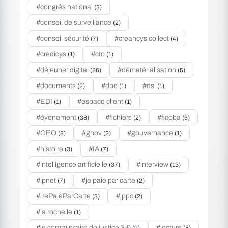
#congrés national
(3)
#conseil de surveillance
(2)
#conseil sécurité
#creancys collect
(7)
(4)
#credicys
#cto
(1)
(1)
#déjeuner digital
#dématérialisation
(36)
(5)
#documents
#dpo
#dsi
(2)
(1)
(1)
#EDI
#espace client
(1)
(1)
#événement
#fichiers
#ficoba
(38)
(2)
(3)
#GEO
#gnov
#gouvernance
(8)
(2)
(1)
#histoire
#IA
(3)
(7)
#intelligence artificielle
#interview
(37)
(13)
#ipnet
#je paie par carte
(7)
(2)
#JePaieParCarte
#jppc
(3)
(2)
#la rochelle
(1)
#le commissaire de justice 3.0
#lecture