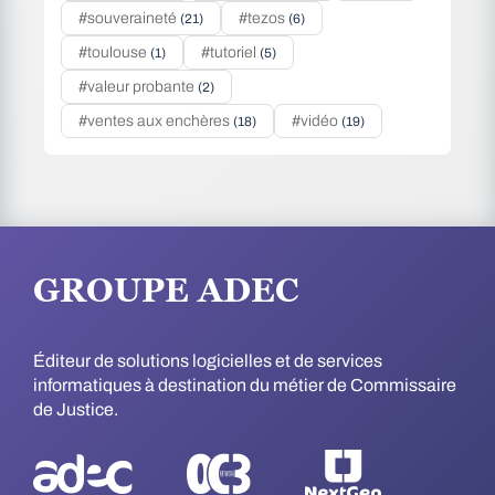
#souveraineté
#tezos
(21)
(6)
#toulouse
#tutoriel
(1)
(5)
#valeur probante
(2)
#ventes aux enchères
#vidéo
(18)
(19)
GROUPE ADEC
Éditeur de solutions logicielles et de services
informatiques à destination du métier de Commissaire
de Justice.