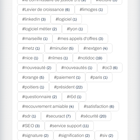
(9)
(5)
#Levier de croissance
#limoges
(6)
(1)
#linkedIn
#logiciel
(3)
(1)
#logiciel métier
#lyon
(2)
(1)
#marseille
#mes appels d'offres
(1)
(3)
#metz
#minutier
#nextgen
(1)
(5)
(4)
#nice
#nîmes
#notidoc
(1)
(1)
(19)
#nouveauté
#nouveautés
#oc3
(2)
(1)
(6)
#orange
#paiement
#paris
(5)
(1)
(1)
#poitiers
#président
(1)
(22)
#questionnaire
#r&d
(2)
(1)
#recouvrement amiable
#satisfaction
(4)
(6)
#sdr
#securact
#sécurité
(1)
(7)
(20)
#SEO
#service support
(3)
(11)
#signature
#signification
#siv
(2)
(2)
(2)