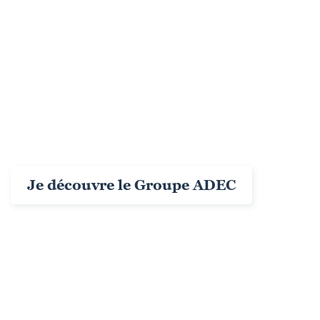
destination du métier de Commissaire de
Justice
Depuis 25 ans, le Groupe ADEC accompagne la
transformation digitale de la profession en proposant
des services informatiques et des solutions logicielles
innovants et adaptés aux enjeux et à l’avenir du
métier.
Je découvre le Groupe ADEC