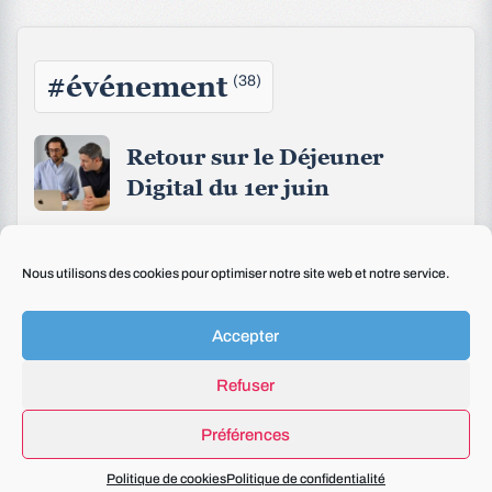
#événement
(38)
Retour sur le Déjeuner
Digital du 1er juin
Baromètre IA 2025 : Merci
Nous utilisons des cookies pour optimiser notre site web et notre service.
pour votre participation !
Accepter
Nos prochaines dates !
Refuser
Retour sur le Déjeuner
Préférences
Digital du 7 juillet 2025
Politique de cookies
Politique de confidentialité
consacré à CJ Web