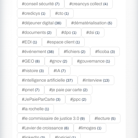
#conseil sécurité
#creancys collect
(7)
(4)
#credicys
#cto
(1)
(1)
#déjeuner digital
#dématérialisation
(36)
(5)
#documents
#dpo
#dsi
(2)
(1)
(1)
#EDI
#espace client
(1)
(1)
#événement
#fichiers
#ficoba
(38)
(2)
(3)
#GEO
#gnov
#gouvernance
(8)
(2)
(1)
#histoire
#IA
(3)
(7)
#intelligence artificielle
#interview
(37)
(13)
#ipnet
#je paie par carte
(7)
(2)
#JePaieParCarte
#jppc
(3)
(2)
#la rochelle
(1)
#le commissaire de justice 3.0
#lecture
(9)
(5)
#Levier de croissance
#limoges
(6)
(1)
#linkedIn
#logiciel
(3)
(1)