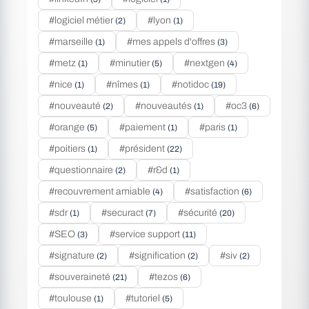
#logiciel métier
#lyon
(2)
(1)
#marseille
#mes appels d'offres
(1)
(3)
#metz
#minutier
#nextgen
(1)
(5)
(4)
#nice
#nîmes
#notidoc
(1)
(1)
(19)
#nouveauté
#nouveautés
#oc3
(2)
(1)
(6)
#orange
#paiement
#paris
(5)
(1)
(1)
#poitiers
#président
(1)
(22)
#questionnaire
#r&d
(2)
(1)
#recouvrement amiable
#satisfaction
(4)
(6)
#sdr
#securact
#sécurité
(1)
(7)
(20)
#SEO
#service support
(3)
(11)
#signature
#signification
#siv
(2)
(2)
(2)
#souveraineté
#tezos
(21)
(6)
#toulouse
#tutoriel
(1)
(5)