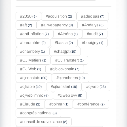
#2030
#acquisition
#adec sas
(5)
(2)
(7)
#aft
#allwebagency
#Andalys
(2)
(3)
(5)
#anti inflation
#Athéna
#audit
(7)
(1)
(7)
#baromètre
#bastia
#bobigny
(2)
(2)
(1)
#chambéry
#chatgpt
(1)
(10)
#CJ Métiers
#CJ Transfert
(1)
(1)
#CJ Web
#cjblockchain
(1)
(7)
#cjconstats
#cjencheres
(20)
(19)
#cjfiable
#cjtransfert
#cjweb
(10)
(18)
(23)
#cjweb immo
#cjweb ovv
(4)
(5)
#Claude
#colmar
#conférence
(2)
(1)
(2)
#congrés national
(3)
#conseil de surveillance
(2)