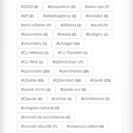
#2030
#acquisition
#adec sas
(5)
(2)
(7)
#aft
#allwebagency
#Andalys
(2)
(3)
(5)
#anti inflation
#Athéna
#audit
(7)
(1)
(7)
#baromètre
#bastia
#bobigny
(2)
(2)
(1)
#chambéry
#chatgpt
(1)
(10)
#CJ Métiers
#CJ Transfert
(1)
(1)
#CJ Web
#cjblockchain
(1)
(7)
#cjconstats
#cjencheres
(20)
(19)
#cjfiable
#cjtransfert
#cjweb
(10)
(18)
(23)
#cjweb immo
#cjweb ovv
(4)
(5)
#Claude
#colmar
#conférence
(2)
(1)
(2)
#congrés national
(3)
#conseil de surveillance
(2)
#conseil sécurité
#creancys collect
(7)
(4)