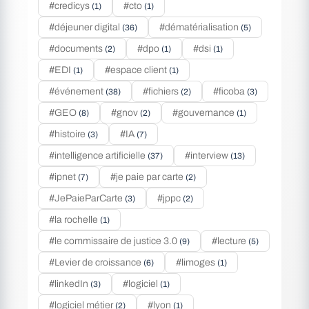
#credicys
#cto
(1)
(1)
#déjeuner digital
#dématérialisation
(36)
(5)
#documents
#dpo
#dsi
(2)
(1)
(1)
#EDI
#espace client
(1)
(1)
#événement
#fichiers
#ficoba
(38)
(2)
(3)
#GEO
#gnov
#gouvernance
(8)
(2)
(1)
#histoire
#IA
(3)
(7)
#intelligence artificielle
#interview
(37)
(13)
#ipnet
#je paie par carte
(7)
(2)
#JePaieParCarte
#jppc
(3)
(2)
#la rochelle
(1)
#le commissaire de justice 3.0
#lecture
(9)
(5)
#Levier de croissance
#limoges
(6)
(1)
#linkedIn
#logiciel
(3)
(1)
#logiciel métier
#lyon
(2)
(1)