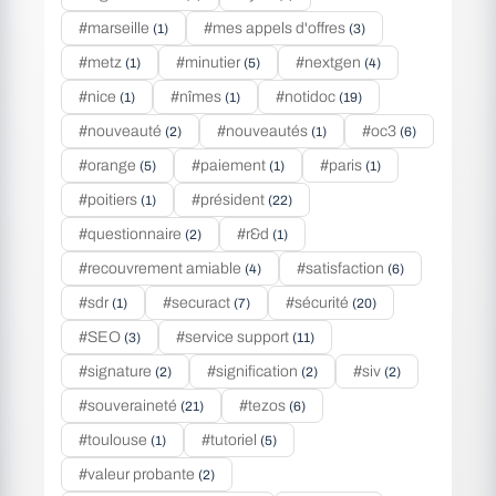
#marseille
#mes appels d'offres
(1)
(3)
#metz
#minutier
#nextgen
(1)
(5)
(4)
#nice
#nîmes
#notidoc
(1)
(1)
(19)
#nouveauté
#nouveautés
#oc3
(2)
(1)
(6)
#orange
#paiement
#paris
(5)
(1)
(1)
#poitiers
#président
(1)
(22)
#questionnaire
#r&d
(2)
(1)
#recouvrement amiable
#satisfaction
(4)
(6)
#sdr
#securact
#sécurité
(1)
(7)
(20)
#SEO
#service support
(3)
(11)
#signature
#signification
#siv
(2)
(2)
(2)
#souveraineté
#tezos
(21)
(6)
#toulouse
#tutoriel
(1)
(5)
#valeur probante
(2)