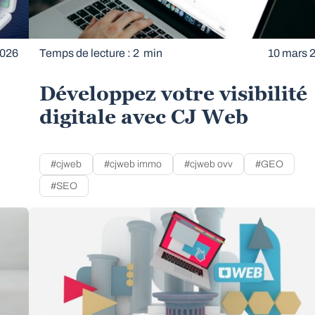
2026
Temps de lecture : 2 min
10 mars 
Développez votre visibilité
digitale avec CJ Web
#cjweb
#cjweb immo
#cjweb ovv
#GEO
#SEO