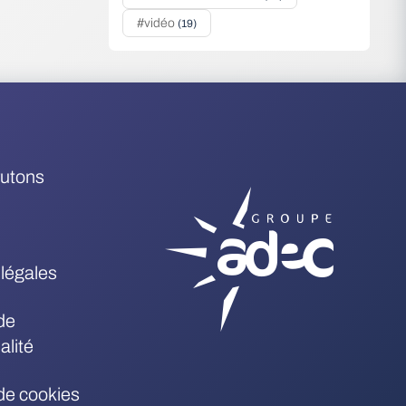
#vidéo
(19)
rutons
légales
de
alité
 de cookies