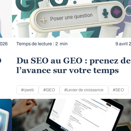
2026
Temps de lecture : 2 min
9 avril
O
Du SEO au GEO : prenez de
l’avance sur votre temps
#cjweb
#GEO
#Levier de croissance
#SEO