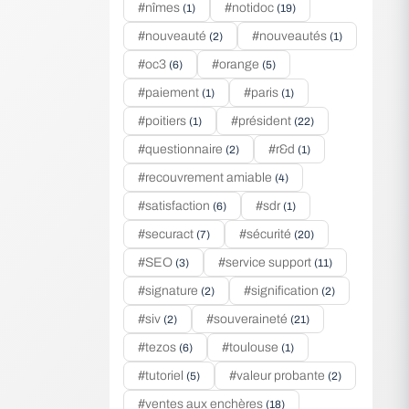
#nîmes
#notidoc
(1)
(19)
#nouveauté
#nouveautés
(2)
(1)
#oc3
#orange
(6)
(5)
#paiement
#paris
(1)
(1)
#poitiers
#président
(1)
(22)
#questionnaire
#r&d
(2)
(1)
#recouvrement amiable
(4)
#satisfaction
#sdr
(6)
(1)
#securact
#sécurité
(7)
(20)
#SEO
#service support
(3)
(11)
#signature
#signification
(2)
(2)
#siv
#souveraineté
(2)
(21)
#tezos
#toulouse
(6)
(1)
#tutoriel
#valeur probante
(5)
(2)
#ventes aux enchères
(18)