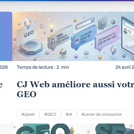
2026
Temps de lecture : 2 min
24 avril 
e
CJ Web améliore aussi vot
GEO
#cjweb
#GEO
#IA
#Levier de croissance