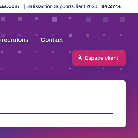
sas.com
|
Satisfaction Support Client 2026 :
94.27 %
 recrutons
Contact
Espace client