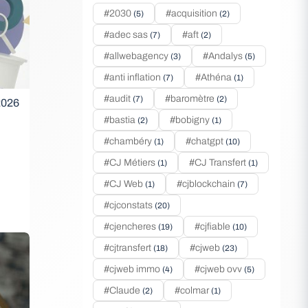
#2030
#acquisition
(5)
(2)
#adec sas
#aft
(7)
(2)
#allwebagency
#Andalys
(3)
(5)
#anti inflation
#Athéna
(7)
(1)
#audit
#baromètre
(7)
(2)
 2026
#bastia
#bobigny
(2)
(1)
#chambéry
#chatgpt
(1)
(10)
#CJ Métiers
#CJ Transfert
(1)
(1)
#CJ Web
#cjblockchain
(1)
(7)
#cjconstats
(20)
#cjencheres
#cjfiable
(19)
(10)
#cjtransfert
#cjweb
(18)
(23)
#cjweb immo
#cjweb ovv
(4)
(5)
#Claude
#colmar
(2)
(1)