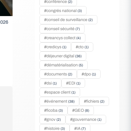
#conférence
(2)
#congrés national
(3)
#conseil de surveillance
(2)
2026
#conseil sécurité
(7)
#creancys collect
(4)
#credicys
#cto
(1)
(1)
#déjeuner digital
(36)
#dématérialisation
(5)
#documents
#dpo
(2)
(1)
#dsi
#EDI
(1)
(1)
#espace client
(1)
#événement
#fichiers
(38)
(2)
#ficoba
#GEO
(3)
(8)
#gnov
#gouvernance
(2)
(1)
#histoire
#IA
(3)
(7)