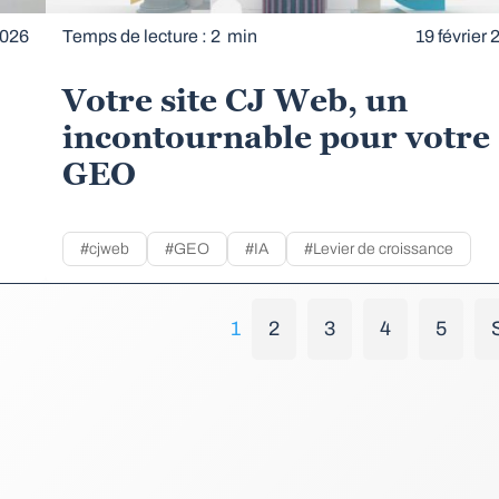
2026
Temps de lecture : 2 min
19 février
Votre site CJ Web, un
incontournable pour votre
GEO
#cjweb
#GEO
#IA
#Levier de croissance
1
2
3
4
5