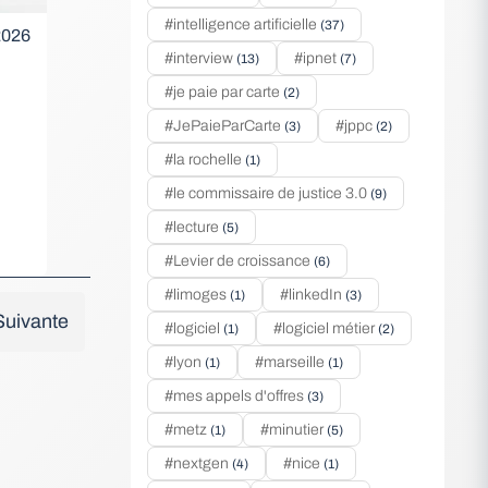
#intelligence artificielle
(37)
 2026
#interview
#ipnet
(13)
(7)
#je paie par carte
(2)
#JePaieParCarte
#jppc
(3)
(2)
#la rochelle
(1)
#le commissaire de justice 3.0
(9)
#lecture
(5)
#Levier de croissance
(6)
#limoges
#linkedIn
(1)
(3)
Suivante
#logiciel
#logiciel métier
(1)
(2)
#lyon
#marseille
(1)
(1)
#mes appels d'offres
(3)
#metz
#minutier
(1)
(5)
#nextgen
#nice
(4)
(1)