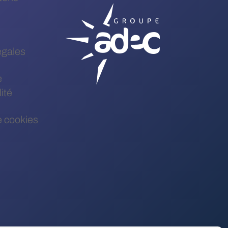
égales
e
ité
e cookies