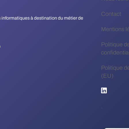
Contact
es informatiques à destination du métier de
Mentions l
Politique d
confidential
Politique d
(EU)
.