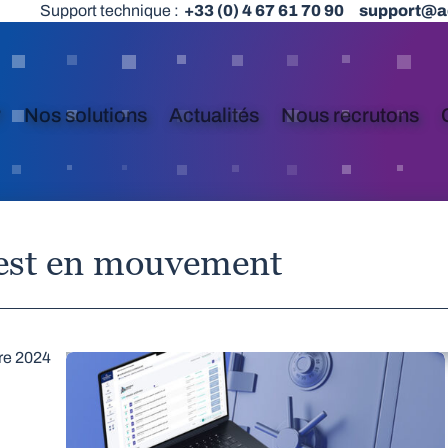
Support technique :
+33 (0) 4 67 61 70 90
support@a
?
Nos solutions
Actualités
Nous recrutons
 est en mouvement
re 2024