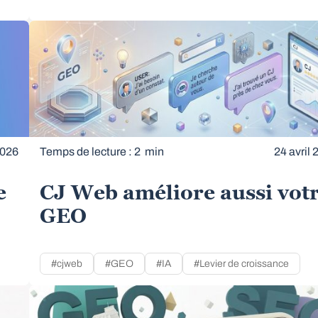
2026
Temps de lecture : 2 min
24 avril 
e
CJ Web améliore aussi vot
GEO
#cjweb
#GEO
#IA
#Levier de croissance