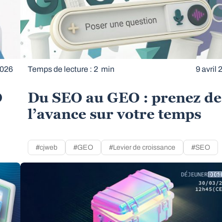
2026
Temps de lecture : 2 min
9 avril
O
Du SEO au GEO : prenez de
l’avance sur votre temps
#cjweb
#GEO
#Levier de croissance
#SEO