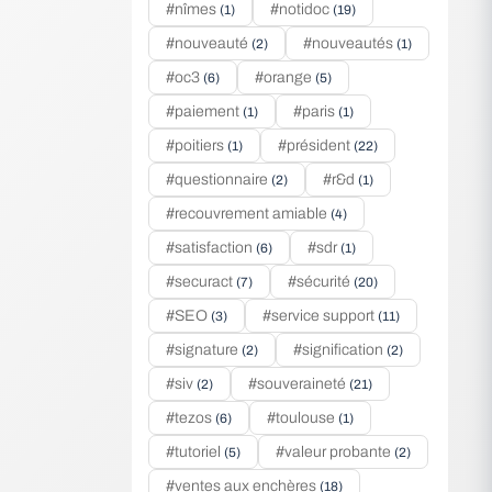
#nîmes
#notidoc
(1)
(19)
#nouveauté
#nouveautés
(2)
(1)
#oc3
#orange
(6)
(5)
#paiement
#paris
(1)
(1)
#poitiers
#président
(1)
(22)
#questionnaire
#r&d
(2)
(1)
#recouvrement amiable
(4)
#satisfaction
#sdr
(6)
(1)
#securact
#sécurité
(7)
(20)
#SEO
#service support
(3)
(11)
#signature
#signification
(2)
(2)
#siv
#souveraineté
(2)
(21)
#tezos
#toulouse
(6)
(1)
#tutoriel
#valeur probante
(5)
(2)
#ventes aux enchères
(18)