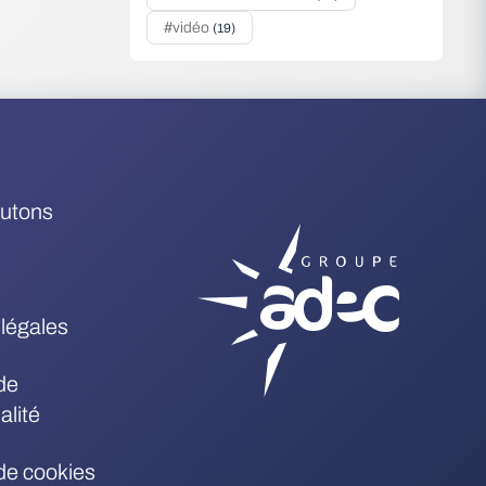
#vidéo
(19)
rutons
légales
de
alité
 de cookies