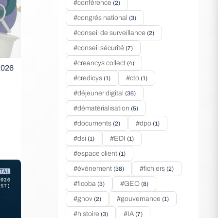
#conférence
(2)
#congrés national
(3)
#conseil de surveillance
(2)
#conseil sécurité
(7)
#creancys collect
(4)
 2026
#credicys
#cto
(1)
(1)
#déjeuner digital
(36)
#dématérialisation
(5)
#documents
#dpo
(2)
(1)
#dsi
#EDI
(1)
(1)
#espace client
(1)
#événement
#fichiers
(38)
(2)
#ficoba
#GEO
(3)
(8)
#gnov
#gouvernance
(2)
(1)
#histoire
#IA
(3)
(7)