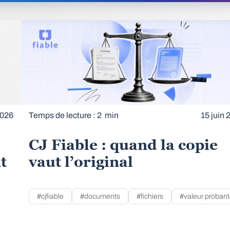
2026
Temps de lecture : 2 min
15 juin 
CJ Fiable : quand la copie
t
vaut l’original
#cjfiable
#documents
#fichiers
#valeur proban