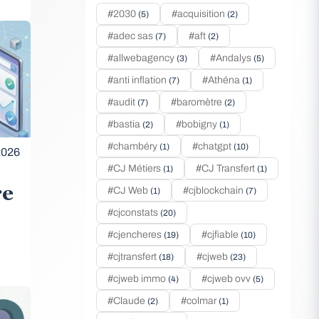
#2030
#acquisition
(5)
(2)
#adec sas
#aft
(7)
(2)
#allwebagency
#Andalys
(3)
(5)
#anti inflation
#Athéna
(7)
(1)
#audit
#baromètre
(7)
(2)
#bastia
#bobigny
(2)
(1)
#chambéry
#chatgpt
(1)
(10)
2026
#CJ Métiers
#CJ Transfert
(1)
(1)
re
#CJ Web
#cjblockchain
(1)
(7)
#cjconstats
(20)
#cjencheres
#cjfiable
(19)
(10)
#cjtransfert
#cjweb
(18)
(23)
#cjweb immo
#cjweb ovv
(4)
(5)
#Claude
#colmar
(2)
(1)