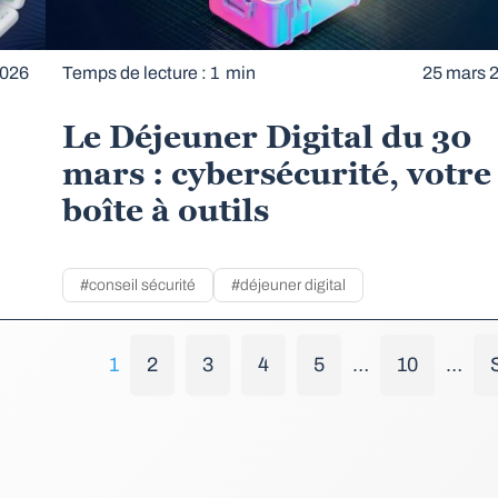
2026
Temps de lecture : 1 min
25 mars 
Le Déjeuner Digital du 30
mars : cybersécurité, votre
boîte à outils
#conseil sécurité
#déjeuner digital
1
2
3
4
5
…
10
…