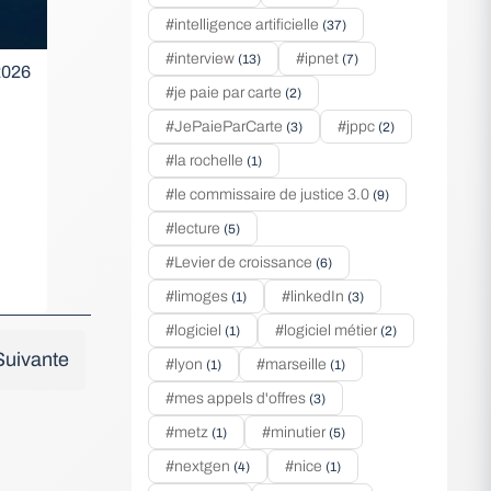
#intelligence artificielle
(37)
#interview
#ipnet
(13)
(7)
2026
#je paie par carte
(2)
#JePaieParCarte
#jppc
(3)
(2)
#la rochelle
(1)
#le commissaire de justice 3.0
(9)
#lecture
(5)
#Levier de croissance
(6)
#limoges
#linkedIn
(1)
(3)
#logiciel
#logiciel métier
(1)
(2)
Suivante
#lyon
#marseille
(1)
(1)
#mes appels d'offres
(3)
#metz
#minutier
(1)
(5)
#nextgen
#nice
(4)
(1)