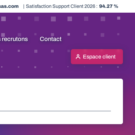
sas.com
|
Satisfaction Support Client 2026 :
94.27 %
 recrutons
Contact
Espace client