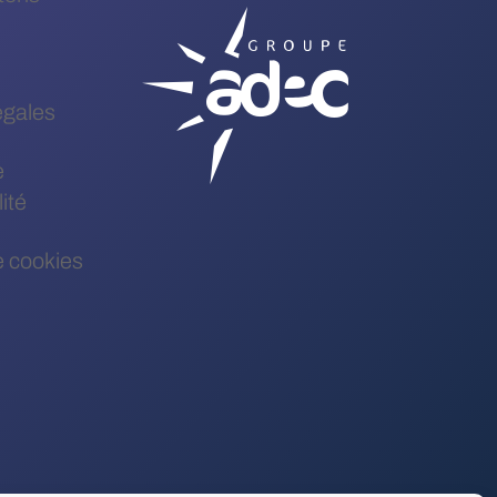
égales
e
ité
e cookies