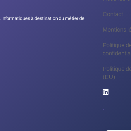
Contact
es informatiques à destination du métier de
Mentions l
Politique d
confidential
Politique d
(EU)
.