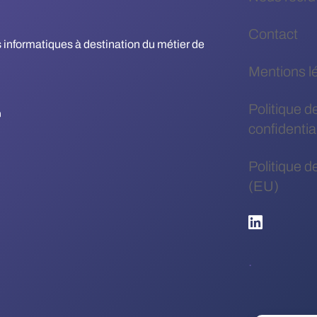
Contact
es informatiques à destination du métier de
Mentions l
Politique d
confidential
Politique d
(EU)
.