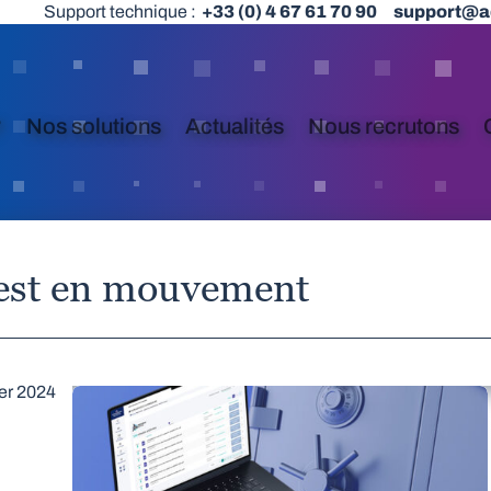
Support technique :
+33 (0) 4 67 61 70 90
support@a
?
Nos solutions
Actualités
Nous recrutons
 est en mouvement
ier 2024