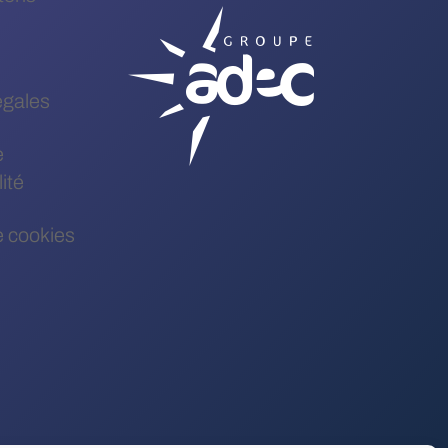
égales
e
ité
e cookies