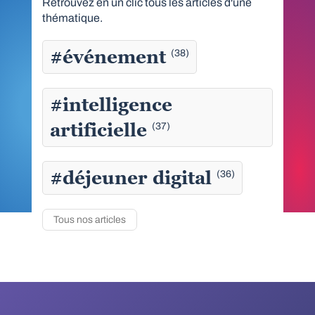
Retrouvez en un clic tous les articles d'une
thématique.
#événement
(38)
#intelligence
artificielle
(37)
#déjeuner digital
(36)
Tous nos articles