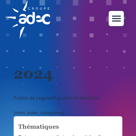
2024
Fusion de Legalsoft au sein de NextGen
[mon_adec_categories]
Thématiques