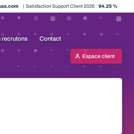
sas.com
|
Satisfaction Support Client 2026 :
94.25 %
 recrutons
Contact
Espace client