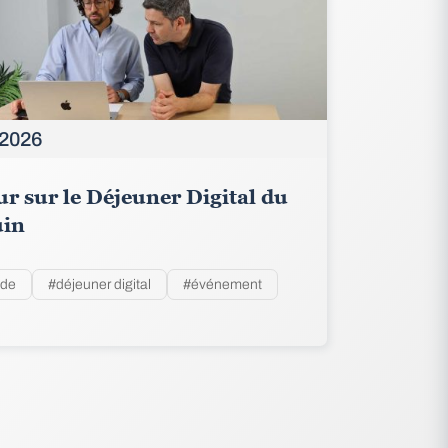
 2026
r sur le Déjeuner Digital du
uin
ude
#déjeuner digital
#événement