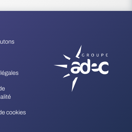
rutons
légales
de
alité
 de cookies