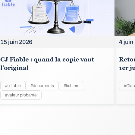
15 juin 2026
4 juin
CJ Fiable : quand la copie vaut
Retou
l’original
1er j
#cjfiable
#documents
#fichiers
#Cla
#valeur probante