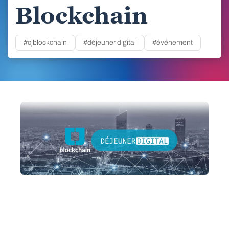
Blockchain
#cjblockchain
#déjeuner digital
#événement