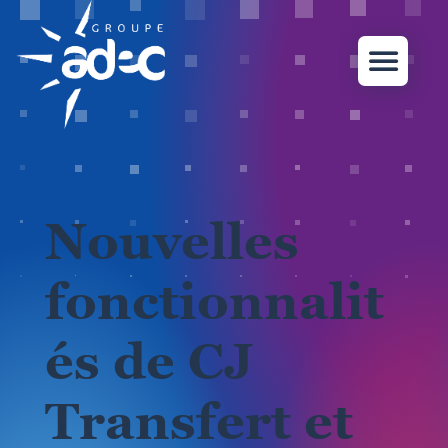
Nouvelles
fonctionnalit
és de CJ
Transfert et