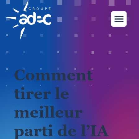
Comment
tirer le
meilleur
parti de l’IA