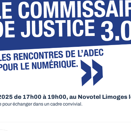
 2025 de 17h00 à 19h00, au Novotel Limoges 
le pour échanger dans un cadre convivial.