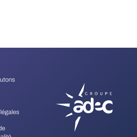
rutons
légales
de
alité