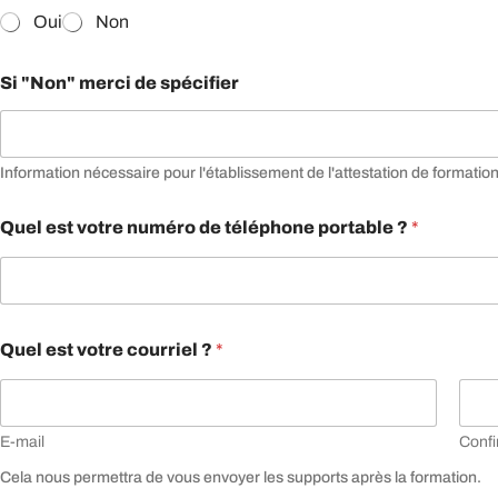
o
Oui
Non
m
m
?
i
Si "Non" merci de spécifier
Q
s
u
s
e
a
l
i
e
Information nécessaire pour l'établissement de l'attestation de formation
r
t
e
v
Quel est votre numéro de téléphone portable ?
*
o
t
r
e
Quel est votre courriel ?
*
E-mail
Confi
Cela nous permettra de vous envoyer les supports après la formation.