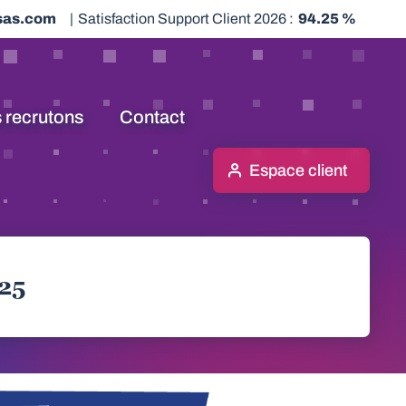
sas.com
|
Satisfaction Support Client 2026 :
94.25 %
 recrutons
Contact
Espace client
025