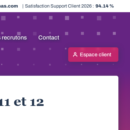
sas.com
|
Satisfaction Support Client 2026 :
94.14 %
 recrutons
Contact
Espace client
1 et 12