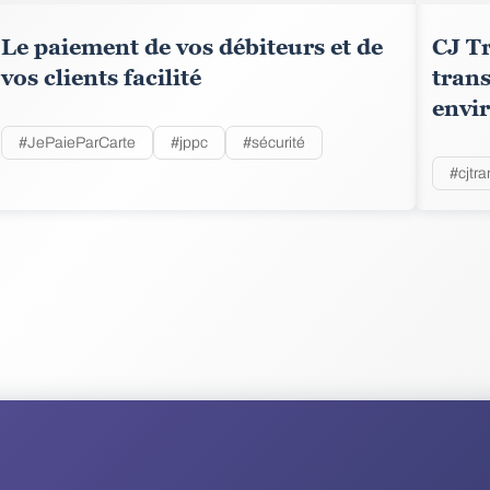
Le paiement de vos débiteurs et de
CJ Tr
vos clients facilité
trans
envi
#JePaieParCarte
#jppc
#sécurité
#cjtra