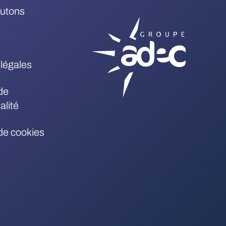
rutons
légales
de
alité
 de cookies