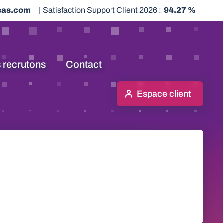
sas.com
|
Satisfaction Support Client 2026 :
94.27 %
 recrutons
Contact
Espace client