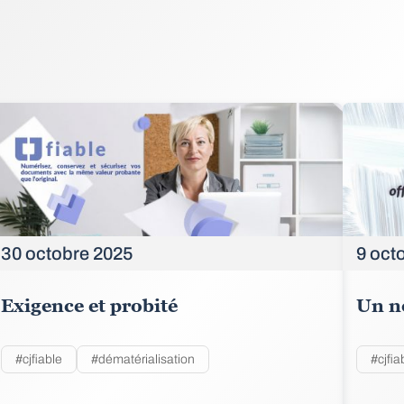
30 octobre 2025
9 oct
Exigence et probité
Un no
#cjfiable
#dématérialisation
#cjfia